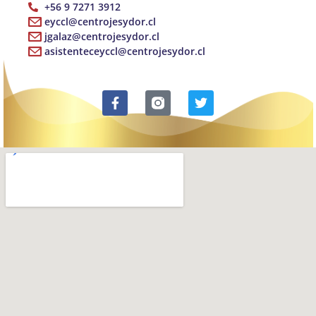
+56 9 7271 3912
eyccl@centrojesydor.cl
jgalaz@centrojesydor.cl
asistenteceyccl@centrojesydor.cl