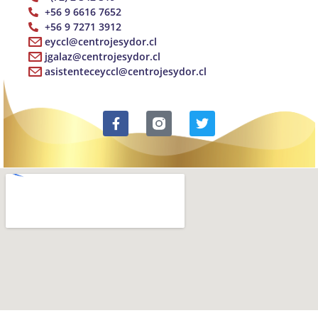
+56 9 6616 7652
+56 9 7271 3912
eyccl@centrojesydor.cl
jgalaz@centrojesydor.cl
asistenteceyccl@centrojesydor.cl