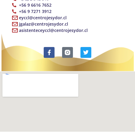
+56 9 6616 7652
+56 9 7271 3912
eyccl@centrojesydor.cl
jgalaz@centrojesydor.cl
asistenteceyccl@centrojesydor.cl