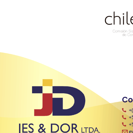
Co
+
+
+
e