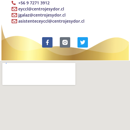
+56 9 7271 3912
eyccl@centrojesydor.cl
jgalaz@centrojesydor.cl
asistenteceyccl@centrojesydor.cl